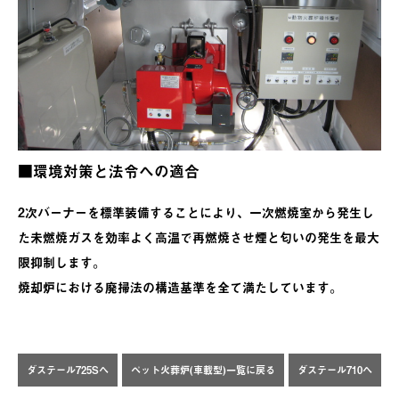
■環境対策と法令への適合
2次バーナーを標準装備することにより、一次燃焼室から発生し
た未燃焼ガスを効率よく高温で再燃焼させ煙と匂いの発生を最大
限抑制します。
焼却炉における廃掃法の構造基準を全て満たしています。
ダステール725Sへ
ペット火葬炉(車載型)一覧に戻る
ダステール710へ