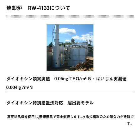
焼却炉 RW-4133について
ダイオキシン類実測値 0.05ng-TEQ/m³ N・ばいじん実測値
0.004ｇ/m³N
ダイオキシン特別措置法対応 届出要モデル
高圧送風機を使用し,無煙無臭で完全燃焼します｡水冷式構造のため耐久力が抜群で
す。